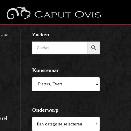
Zoeken
ultaat
Kunstenaar
.
Onderwerp
arel
Een categorie selecteren