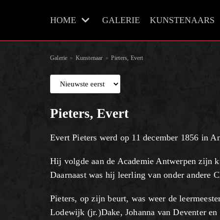
Meteen
HOME
GALERIE
KUNSTENAARS
naar
de
inhoud
Galerie
»
Kunstenaar
»
Pieters, Evert
Pieters, Evert
Evert Pieters werd op 11 december 1856 in Am
Hij volgde aan de Academie Antwerpen zijn ku
Daarnaast was hij leerling van onder andere C
Pieters, op zijn beurt, was weer de leermees
Lodewijk (jr.)Dake, Johanna van Deventer en 