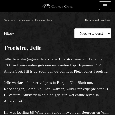
Meteen
naar
de
Galerie
»
Kunstenaar
»
Troelstra, Jelle
Toont alle 4 resultaten
inhoud
Filter»
Zoeken
Troelstra, Jelle
Jelle Troelstra (signeerde als Jelle Troelstra) werd op 17 januari
Kunstenaar
1891 in Leeuwarden geboren en overleed op 16 januari 1979 in
Amersfoort. Hij is de zoon van de politicus Pieter Jelles Troelstra.
Jelle werkte achtereenvolgens in Bergen Nh., Blaricum,
Kopenhagen, Laren Nh., Leeuwarden, Zuid-Frankrijk (de streek),
Hilversum, Amsterdam en eindigde zijn werkzame leven in
Onderwerp
Amersfoort.
Een categorie selecteren
Hij was leerling bij Willy van Schoonhoven van Beurden en Wim