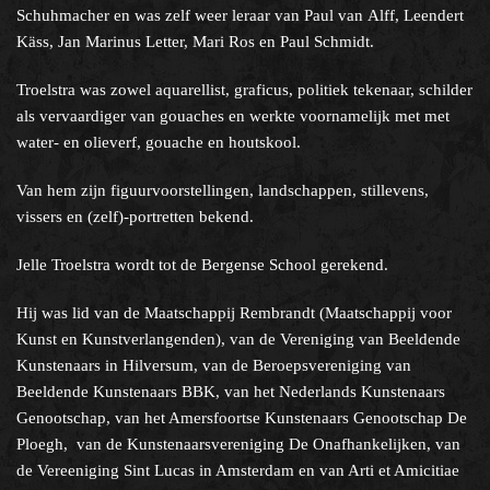
Schuhmacher en was zelf weer leraar van Paul van Alff, Leendert
Käss, Jan Marinus Letter, Mari Ros en Paul Schmidt.
Filter type object
Troelstra was zowel aquarellist, graficus, politiek tekenaar, schilder
als vervaardiger van gouaches en werkte voornamelijk met met
Samenstelling collectie
water- en olieverf, gouache en houtskool.
Van hem zijn figuurvoorstellingen, landschappen, stillevens,
Help?
vissers en (zelf)-portretten bekend.
Jelle Troelstra wordt tot de Bergense School gerekend.
Hij was lid van de Maatschappij Rembrandt (Maatschappij voor
Kunst en Kunstverlangenden), van de Vereniging van Beeldende
Kunstenaars in Hilversum, van de Beroepsvereniging van
Beeldende Kunstenaars BBK, van het Nederlands Kunstenaars
Genootschap, van het Amersfoortse Kunstenaars Genootschap De
Ploegh, van de Kunstenaarsvereniging De Onafhankelijken, van
de Vereeniging Sint Lucas in Amsterdam en van Arti et Amicitiae