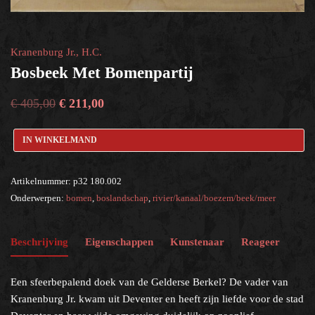
boslandschap
×
Kranenburg Jr., H.C.
Help?
Bosbeek Met Bomenpartij
€
405,00
€
211,00
IN WINKELMAND
Artikelnummer:
p32 180.002
Onderwerpen:
bomen
,
boslandschap
,
rivier/kanaal/boezem/beek/meer
Beschrijving
Eigenschappen
Kunstenaar
Reageer
Een sfeerbepalend doek van de Gelderse Berkel? De vader van
Kranenburg Jr. kwam uit Deventer en heeft zijn liefde voor de stad