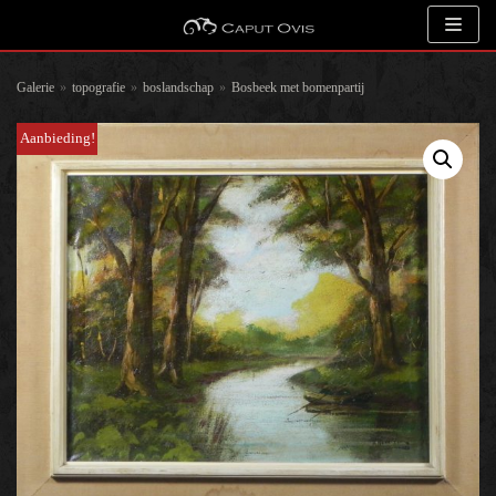
Meteen
naar
de
Galerie
»
topografie
»
boslandschap
»
Bosbeek met bomenpartij
inhoud
Aanbieding!
Zoeken
Kunstenaar
Onderwerp