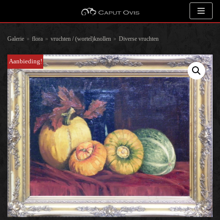
Meteen
naar
de
Galerie
»
flora
»
vruchten / (wortel)knollen
»
Diverse vruchten
inhoud
Aanbieding!
Zoeken
Kunstenaar
Onderwerp