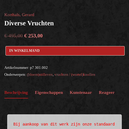
vruchten / (wortel)knollen
×
Korthals, Gerard
Diverse Vruchten
Help?
€
495,00
€
253,00
IN WINKELMAND
Artikelnummer:
p7 301.002
Onderwerpen:
(bloem)stilleven
,
vruchten / (wortel)knollen
Beschrijving
Eigenschappen
Kunstenaar
Reageer
Bij aankoop van dit werk zijn onze standaard 