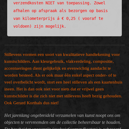
verzendkosten NIET van toepassing. Zowel 
afhalen op afspraak als bezorgen op basis 
van kilometerprijs á € 0,25 ( vooraf te 
voldoen) zijn mogelijk.
Stillevens vormen een soort van kwalitatieve handtekening voor
kunstschilders. Aan kleurgebruik, vlakverdeling, compositie,
accentueringen dient gelijkelijk en evenwichtig aandacht te
worden besteed. Als er ook maar één enkel aspect onder- of te
veel overbelicht wordt, stort een heel stilleven als een kaartenhuis
ineen. Het is dan ook niet voor niets dat er vrijwel geen
kunstschilder is die zich niet met stillevens heeft bezig gehouden.
Ook Gerard Korthals dus niet!
Het jarenlang ongebreideld verzamelen van kunst noopt ons om
objecten te vervreemden om de collectie beheersbaar te houden.