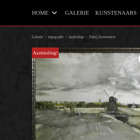
Meteen
HOME
GALERIE
KUNSTENAARS
naar
de
inhoud
Galerie
»
topografie
»
landschap
»
Nabij Zoetermeer
Aanbieding!