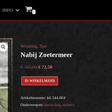
INFO
0
Wenning, Ype
Nabij Zoetermeer
€
145,00
€
72,50
IN WINKELMAND
Artikelnummer:
k6 344.004
Onderwerpen:
landschap
,
molens