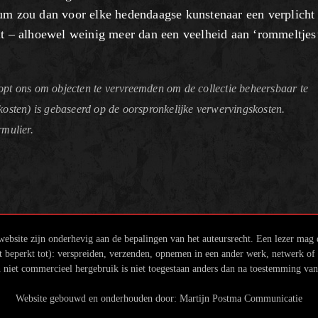
eum zou dan voor elke hedendaagse kunstenaar een verplicht
it – alhoewel weinig meer dan een veelheid aan ‘rommeltjes
pt ons om objecten te vervreemden om de collectie beheersbaar te
kosten) is gebaseerd op de oorspronkelijke verwervingskosten.
rmulier.
ebsite zijn onderhevig aan de bepalingen van het auteursrecht. Een lezer mag
beperkt tot): verspreiden, verzenden, opnemen in een ander werk, netwerk of w
 niet commercieel hergebruik is niet toegestaan anders dan na toestemming va
Website gebouwd en onderhouden door:
Martijn Postma Communicatie