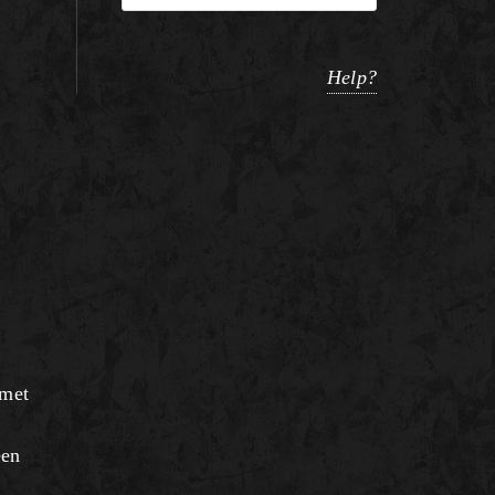
Help?
 met
een