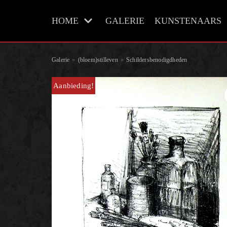
Meteen
HOME
GALERIE
KUNSTENAARS
naar
de
inhoud
Galerie
»
(bloem)stilleven
»
Schildersbenodigdheden
Aanbieding!