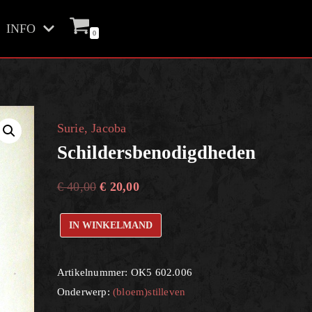
INFO
0
Surie, Jacoba
Schildersbenodigdheden
€
40,00
€
20,00
IN WINKELMAND
Artikelnummer:
OK5 602.006
Onderwerp:
(bloem)stilleven