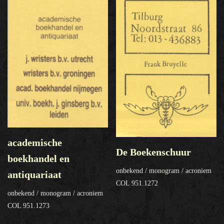
academische
De Boekenschuur
boekhandel en
onbekend / monogram / acroniem
antiquariaat
COL 951.1272
onbekend / monogram / acroniem
COL 951.1273