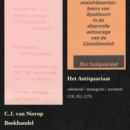
Het Antiquariaat
onbekend / monogram / acroniem
COL 951.1276
C.J. van Nierop
Boekhandel