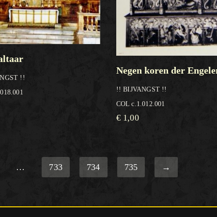
altaar
Negen koren der Engele
ANGST !!
!! BIJVANGST !!
.018.001
COL c.1.012.001
€
1,00
…
733
734
735
→