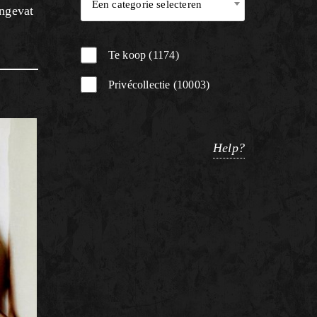
Een categorie selecteren
engevat
Te koop
1174
Privécollectie
10003
Help?