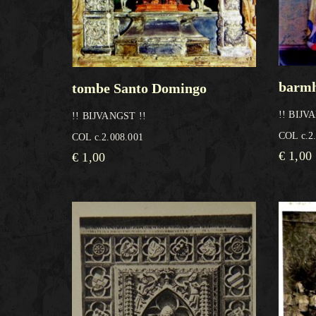
barmh
tombe Santo Domingo
!! BIJV
!! BIJVANGST !!
COL c.2
COL c.2.008.001
€
1,00
€
1,00