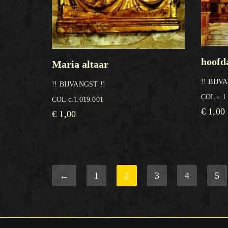
hoofd
Maria altaar
!! BIJV
!! BIJVANGST !!
COL c.1
COL c.1.019.001
€
1,00
€
1,00
←
1
2
3
4
5