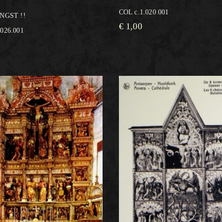
COL c.1.020.001
ANGST !!
€
1,00
.026.001