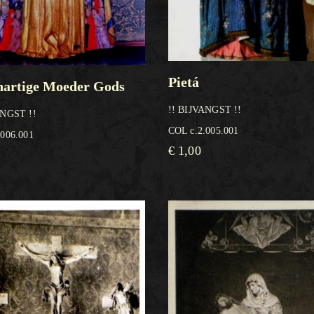
Pietá
artige Moeder Gods
!! BIJVANGST !!
ANGST !!
COL c.2.005.001
.006.001
€
1,00