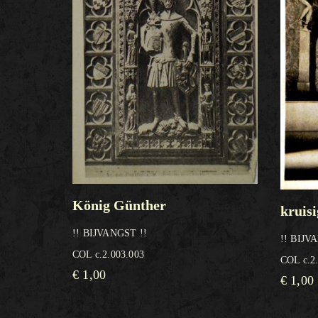
König Günther
kruisi
!! BIJVANGST !!
!! BIJV
COL c.2.003.003
COL c.2
€
1,00
€
1,00