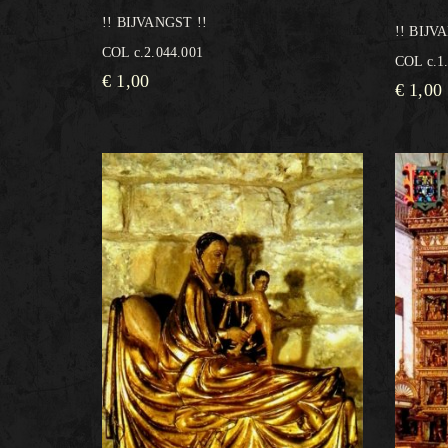
!! BIJVANGST !!
!! BIJV
COL c.2.044.001
COL c.1
€
1,00
€
1,00