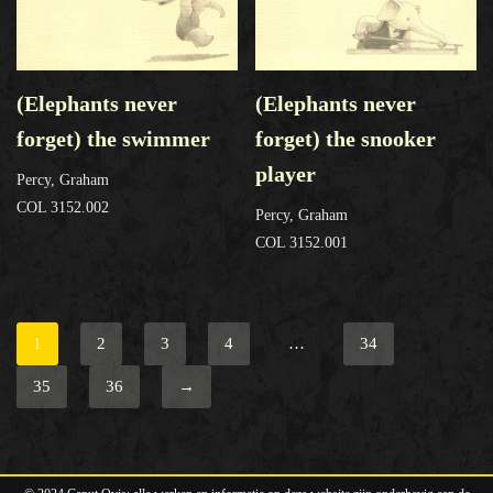
(Elephants never
(Elephants never
forget) the swimmer
forget) the snooker
player
Percy, Graham
COL 3152.002
Percy, Graham
COL 3152.001
1
2
3
4
…
34
35
36
→