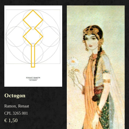
Octogon
Ramon, Renaat
CPL 3265.001
€
1,50