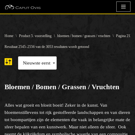
Ga
naar
de
Home
\
Product 5. voorstelling
\
bloemen / bomen / grassen / vruchten
\
Pagina 213
inhoud
Resultaat 2545–2556 van de 3053 resultaten wordt getoond
Bloemen / Bomen / Grassen / Vruchten
Alles wat groeit en bloeit boeit! Zeker in de kunst. Van
bloemenstillevens tot rijk gestoffeerde landschappen en van dieren
tot boompartijen zijn de elementen die vaak in belangrijke mate de
sfeer bepalen van een kunstwerk. Maar niet alleen de sfeer. Ook
neemt de kijkrijkdom en symbolische waarde van een compositie