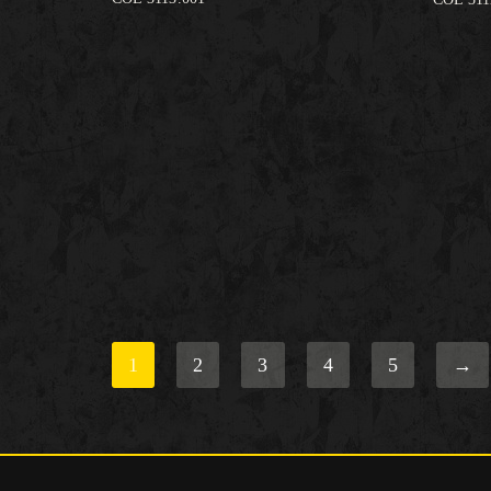
1
2
3
4
5
→