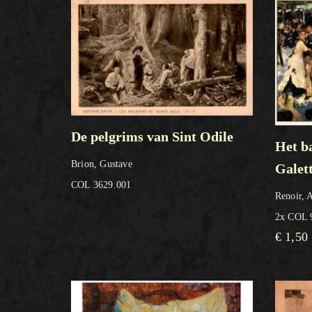
De pelgrims van Sint Odile
Het ba
Brion, Gustave
Galet
COL 3629.001
Renoir, 
2x COL 
€
1,50