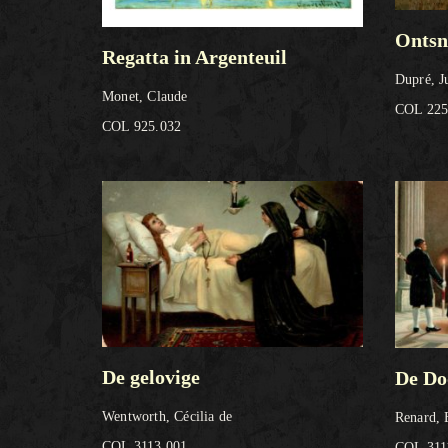
Ontsn
Regatta in Argenteuil
Dupré, J
Monet, Claude
COL 225
COL 925.032
De gelovige
De Do
Wentworth, Cécilia de
Renard, 
COL 3113.001
COL 311