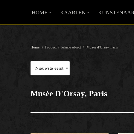
HOME
KAARTEN
KUNSTENAAR
Ga
naar
de
inhoud
Home
\
Product 7. lokatie object
\
Musée d'Orsay, Paris
Musée D'Orsay, Paris