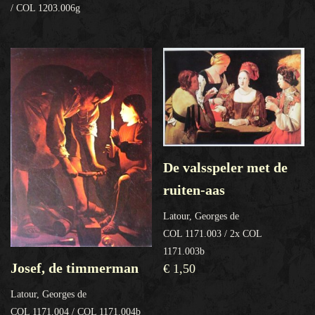
/ COL 1203.006g
De valsspeler met de
ruiten-aas
Latour, Georges de
COL 1171.003 / 2x COL
1171.003b
Josef, de timmerman
€
1,50
Latour, Georges de
COL 1171.004 / COL 1171.004b