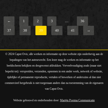
←
1
2
3
…
36
37
38
39
40
41
→
© 2024 Caput Ovis; alle werken en informatie op deze website zijn onderhevig aan de
bepalingen van het auteursrecht. Een lezer mag de werken en informatie op het
beeldscherm bekijken en desgewenst afdrukken. Verveelvoudiging zoals (maar niet
beperkt tot): verspreiden, verzenden, opnemen in een ander werk, netwerk of website,
tijdelijke of permanente reproductie, vertalen of bewerken of anderszins al dan niet
commercieel hergebruik is niet toegestaan anders dan na toestemming van de eigenaren
van Caput Ovis.
Website gebouwd en onderhouden door:
Martijn Postma Communicatie