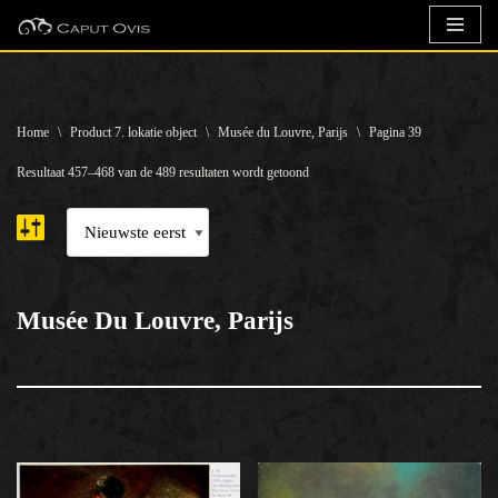
Ga
naar
de
Home
\
Product 7. lokatie object
\
Musée du Louvre, Parijs
\
Pagina 39
inhoud
Resultaat 457–468 van de 489 resultaten wordt getoond
Musée Du Louvre, Parijs