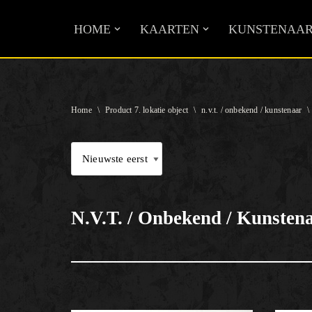
HOME
KAARTEN
KUNSTENAAR
Ga
naar
de
inhoud
Home
\
Product 7. lokatie object
\
n.v.t. / onbekend / kunstenaar
\
N.v.t. / Onbekend / Kunsten