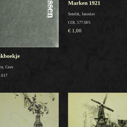
Marken 1921
Setelik, Jaroslav
COL 577.005
€
1,00
akboekje
en, Cees
.017