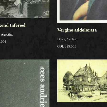
end tafereel
Vergine addolorata
, Agostino
Dolci, Carlino
.001
COL 899.003