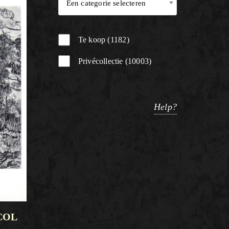
Een categorie selecteren
Te koop
1182
Privécollectie
10003
Help?
 COL