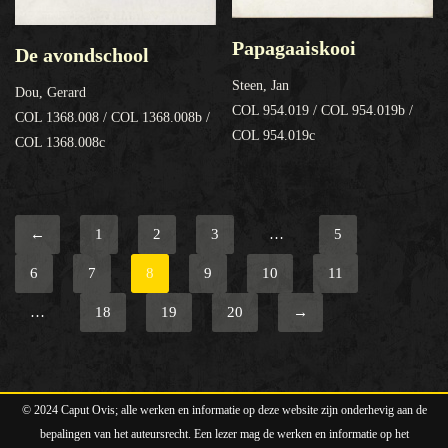
Papagaaiskooi
De avondschool
Steen, Jan
Dou, Gerard
COL 954.019 / COL 954.019b /
COL 1368.008 / COL 1368.008b /
COL 954.019c
COL 1368.008c
←
1
2
3
…
5
6
7
8
9
10
11
…
18
19
20
→
© 2024 Caput Ovis; alle werken en informatie op deze website zijn onderhevig aan de
bepalingen van het auteursrecht. Een lezer mag de werken en informatie op het