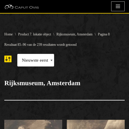
Ga
naar
de
Home
\
Product 7. lokatie object
\
Rijksmuseum, Amsterdam
\
Pagina 8
inhoud
Resultaat 85–96 van de 239 resultaten wordt getoond
Rijksmuseum, Amsterdam