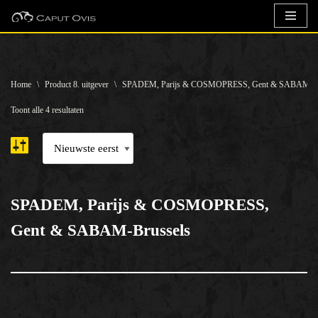
Ga
naar
de
Home
\
Product 8. uitgever
\
SPADEM, Parijs & COSMOPRESS, Gent & SABAM-Br
inhoud
Toont alle 4 resultaten
SPADEM, Parijs & COSMOPRESS,
Gent & SABAM-Brussels