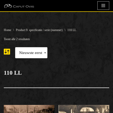
Ga
naar
de
Home
\
Product 9. specificatie / serie (nummer)
\
110 LL
inhoud
Toont alle 2 resultaten
110 LL