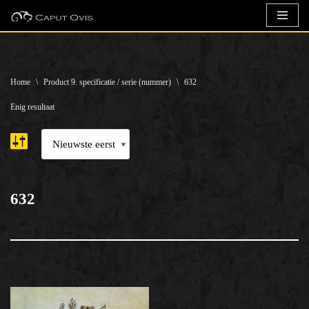
Ga
naar
de
Home
\
Product 9. specificatie / serie (nummer)
\
632
inhoud
Enig resultaat
632