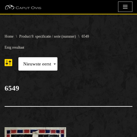
Ga
naar
de
Home
\
Product 9. specificatie / serie (nummer)
\
6549
inhoud
Enig resultaat
6549