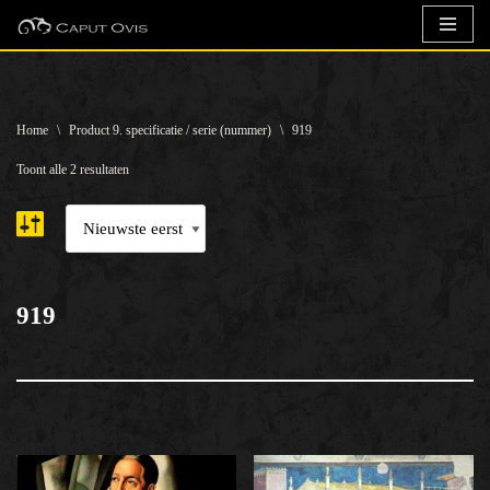
Ga
naar
de
Home
\
Product 9. specificatie / serie (nummer)
\
919
inhoud
Toont alle 2 resultaten
919