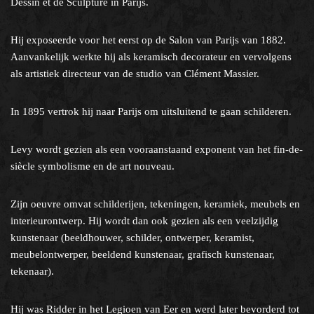
Dessin et de Sculpture in Parijs.
Hij exposeerde voor het eerst op de Salon van Parijs van 1882.
Aanvankelijk werkte hij als keramisch decorateur en vervolgens
als artistiek directeur van de studio van Clément Massier.
In 1895 vertrok hij naar Parijs om uitsluitend te gaan schilderen.
Levy wordt gezien als een vooraanstaand exponent van het fin-de-
siècle symbolisme en de art nouveau.
Zijn oeuvre omvat schilderijen, tekeningen, keramiek, meubels en
interieurontwerp. Hij wordt dan ook gezien als een veelzijdig
kunstenaar (beeldhouwer, schilder, ontwerper, keramist,
meubelontwerper, beeldend kunstenaar, grafisch kunstenaar,
tekenaar).
Hij was Ridder in het Legioen van Eer en werd later bevorderd tot