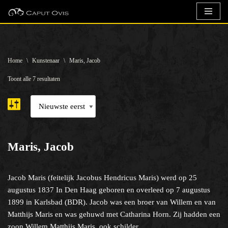
Ga
naar
de
Home
\
Kunstenaar
\
Maris, Jacob
inhoud
Toont alle 7 resultaten
Maris, Jacob
Jacob Maris (feitelijk Jacobus Hendricus Maris) werd op 25
augustus 1837 In Den Haag geboren en overleed op 7 augustus
1899 in Karlsbad (BDR). Jacob was een broer van Willem en van
Matthijs Maris en was gehuwd met Catharina Horn. Zij hadden een
zoon Willem Matthijs Maris, ook schilder.