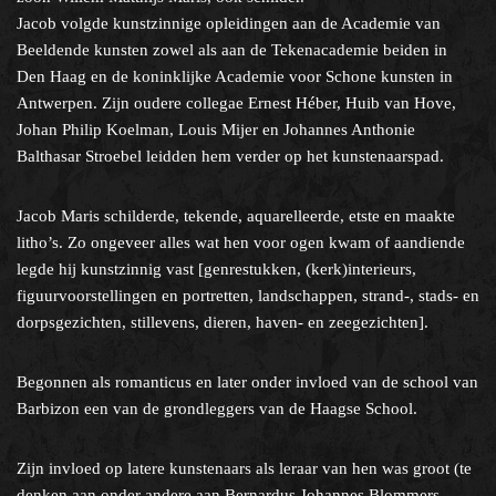
Jacob volgde kunstzinnige opleidingen aan de Academie van
Beeldende kunsten zowel als aan de Tekenacademie beiden in
Den Haag en de koninklijke Academie voor Schone kunsten in
Antwerpen. Zijn oudere collegae Ernest Héber, Huib van Hove,
Johan Philip Koelman, Louis Mijer en Johannes Anthonie
Balthasar Stroebel leidden hem verder op het kunstenaarspad.
Jacob Maris schilderde, tekende, aquarelleerde, etste en maakte
litho’s. Zo ongeveer alles wat hen voor ogen kwam of aandiende
legde hij kunstzinnig vast [genrestukken, (kerk)interieurs,
figuurvoorstellingen en portretten, landschappen, strand-, stads- en
dorpsgezichten, stillevens, dieren, haven- en zeegezichten].
Begonnen als romanticus en later onder invloed van de school van
Barbizon een van de grondleggers van de Haagse School.
Zijn invloed op latere kunstenaars als leraar van hen was groot (te
denken aan onder andere aan Bernardus Johannes Blommers,