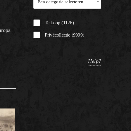
Een categorie selecteren
Te koop
1126
uropa
Privécollectie
9999
Help?