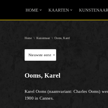
HOME
KAARTEN
KUNSTENAAR
Ga
naar
de
inhoud
Home
\
Kunstenaar
\
Ooms, Karel
Ooms, Karel
Karel Ooms (naamvariant: Charles Ooms) werd
1900 in Cannes.