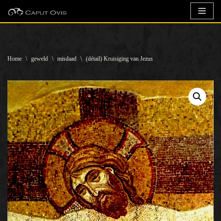
Ga
naar
de
Home
\
geweld
\
misdaad
\
(détail) Kruisiging van Jezus
inhoud