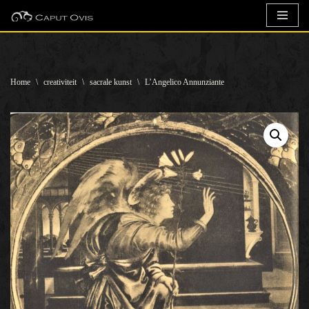
Ga
naar
de
Home
\
creativiteit
\
sacrale kunst
\
L’Angelico Annunziante
inhoud