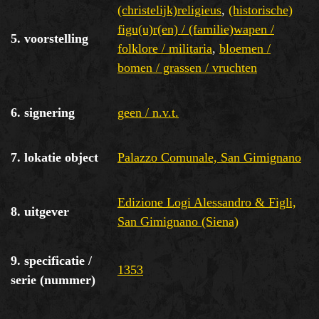
(christelijk)religieus
,
(historische)
figu(u)r(en) / (familie)wapen /
5. voorstelling
folklore / militaria
,
bloemen /
bomen / grassen / vruchten
6. signering
geen / n.v.t.
7. lokatie object
Palazzo Comunale, San Gimignano
Edizione Logi Alessandro & Figli,
8. uitgever
San Gimignano (Siena)
9. specificatie /
1353
serie (nummer)