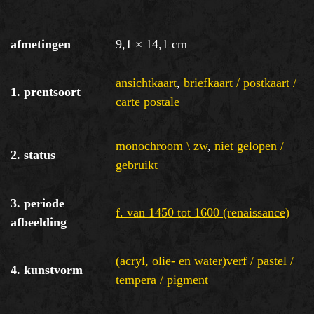
afmetingen
9,1 × 14,1 cm
ansichtkaart
,
briefkaart / postkaart /
1. prentsoort
carte postale
monochroom \ zw
,
niet gelopen /
2. status
gebruikt
3. periode
f. van 1450 tot 1600 (renaissance)
afbeelding
(acryl, olie- en water)verf / pastel /
4. kunstvorm
tempera / pigment