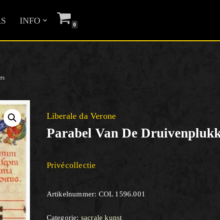
S
INFO
0
ers
Liberale da Verone
Parabel Van De Druivenplukk
Privécollectie
Artikelnummer:
COL 1596.001
Categorie:
sacrale kunst