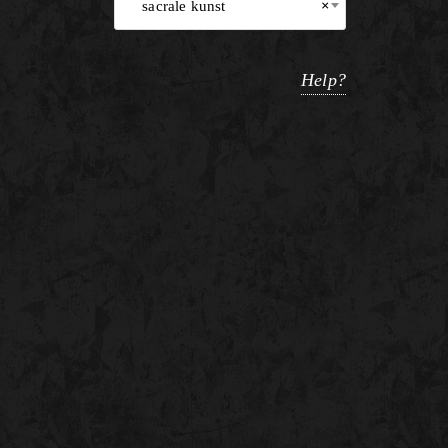
sacrale kunst
×
Help?