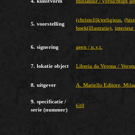
4. kunstvorm
miniatuur / verluchtigd g
(christelijk)religieus
,
(his
5. voorstelling
boek(illustratie)
,
interieur
6. signering
geen / n.v.t.
7. lokatie object
Liberia da Verona / Veron
8. uitgever
A. Mariello Editore, Milaa
9. specificatie /
610
serie (nummer)