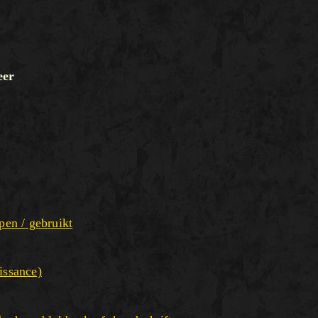
eer
pen / gebruikt
issance)