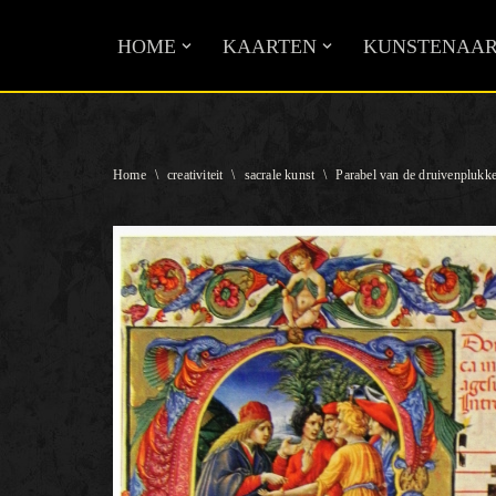
HOME
KAARTEN
KUNSTENAAR
Ga
naar
de
inhoud
Home
\
creativiteit
\
sacrale kunst
\
Parabel van de druivenplukk