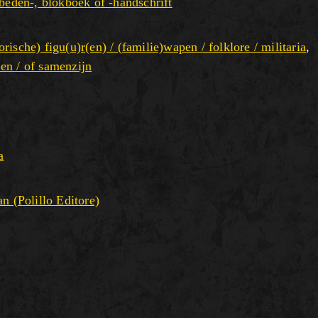
ebeden-, blokboek of -handschrift
torische) figu(u)r(en) / (familie)wapen / folklore / militaria
,
 en / of samenzijn
a
n (Polillo Editore)