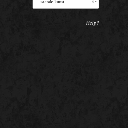
sacrale kunst
×
Help?
e