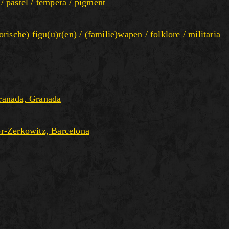
 / pastel / tempera / pigment
torische) figu(u)r(en) / (familie)wapen / folklore / militaria
ranada, Granada
r-Zerkowitz, Barcelona