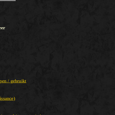
eer
pen / gebruikt
issance)