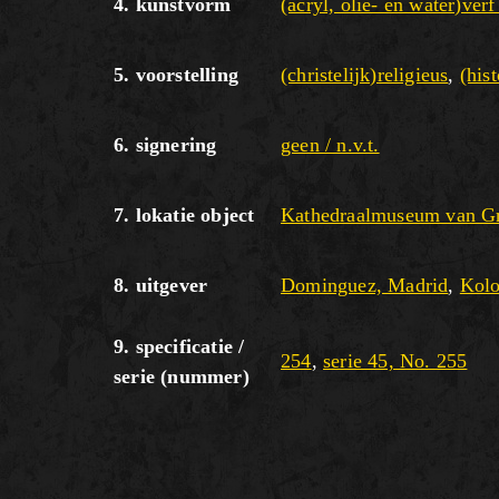
4. kunstvorm
(acryl, olie- en water)verf
5. voorstelling
(christelijk)religieus
,
(his
6. signering
geen / n.v.t.
7. lokatie object
Kathedraalmuseum van G
8. uitgever
Dominguez, Madrid
,
Kolo
9. specificatie /
254
,
serie 45, No. 255
serie (nummer)