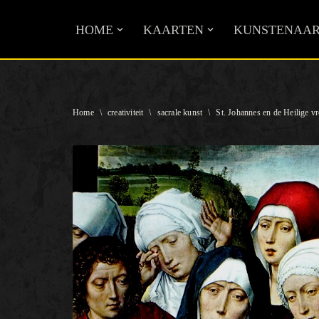
HOME
KAARTEN
KUNSTENAAR
Ga
naar
de
inhoud
Home
\
creativiteit
\
sacrale kunst
\
St. Johannes en de Heilige 