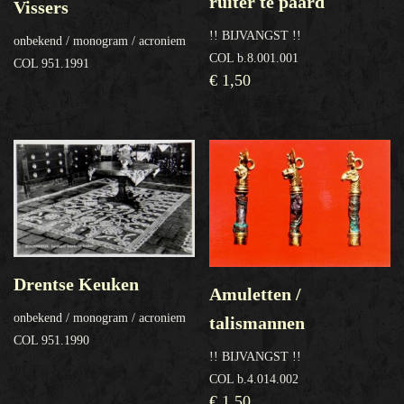
ruiter te paard
Vissers
!! BIJVANGST !!
onbekend / monogram / acroniem
COL b.8.001.001
COL 951.1991
€
1,50
Drentse Keuken
Amuletten /
onbekend / monogram / acroniem
talismannen
COL 951.1990
!! BIJVANGST !!
COL b.4.014.002
€
1,50