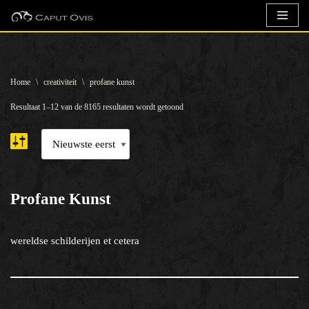
Ga
naar
de
Home
\
creativiteit
\
profane kunst
inhoud
Resultaat 1–12 van de 8165 resultaten wordt getoond
Profane Kunst
wereldse schilderijen et cetera