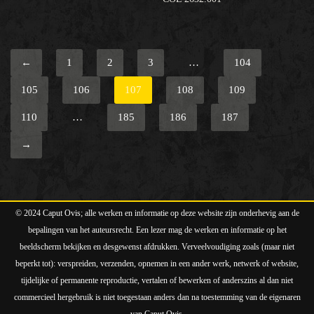
←
1
2
3
…
104
105
106
107
108
109
110
…
185
186
187
→
© 2024 Caput Ovis; alle werken en informatie op deze website zijn onderhevig aan de
bepalingen van het auteursrecht. Een lezer mag de werken en informatie op het
beeldscherm bekijken en desgewenst afdrukken. Verveelvoudiging zoals (maar niet
beperkt tot): verspreiden, verzenden, opnemen in een ander werk, netwerk of website,
tijdelijke of permanente reproductie, vertalen of bewerken of anderszins al dan niet
commercieel hergebruik is niet toegestaan anders dan na toestemming van de eigenaren