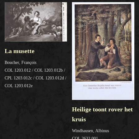
La musette
Boucher, François
COL 1203.012 / COL 1203.012b /
CPL 1203.012c / COL 1203.012d /
COL 1203.012e
Heilige toont rover het
kruis
Windhausen, Albinus
COL 2632.001