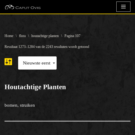
Ga
naar
de
Home
\
flora
\
houtachtige planten
\
Pagina 107
inhoud
Resultaat 1273–1284 van de 2243 resultaten wordt getoond
Houtachtige Planten
bomen, struiken