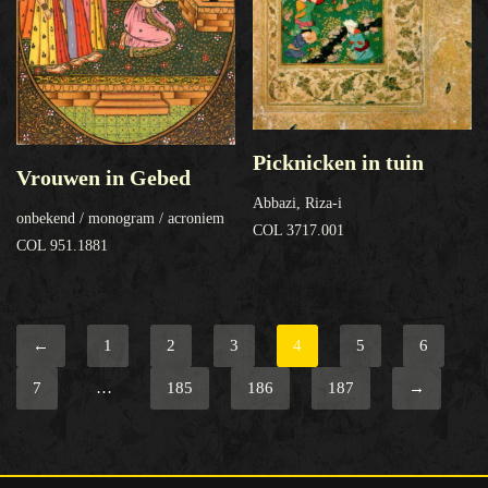
Picknicken in tuin
Vrouwen in Gebed
Abbazi, Riza-i
onbekend / monogram / acroniem
COL 3717.001
COL 951.1881
←
1
2
3
4
5
6
7
…
185
186
187
→