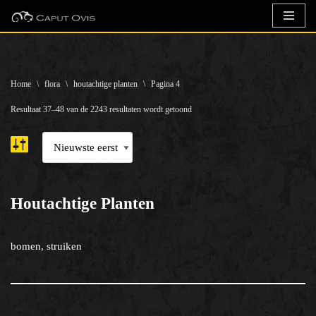
Ga
naar
de
Home
\
flora
\
houtachtige planten
\
Pagina 4
inhoud
Resultaat 37–48 van de 2243 resultaten wordt getoond
Houtachtige Planten
bomen, struiken