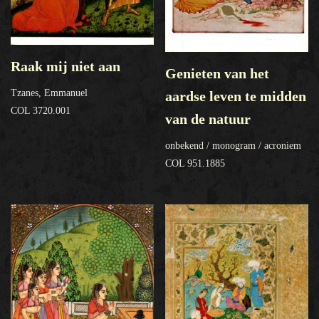
Raak mij niet aan
Genieten van het
Tzanes, Emmanuel
aardse leven te midden
COL 3720.001
van de natuur
onbekend / monogram / acroniem
COL 951.1885