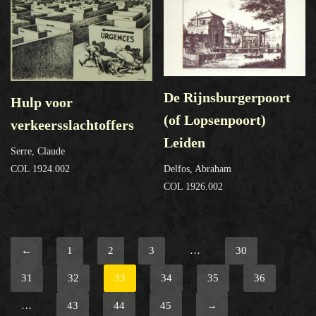
De Rijnsburgerpoort
Hulp voor
(of Lopsenpoort)
verkeersslachtoffers
Leiden
Serre, Claude
Delfos, Abraham
COL 1924.002
COL 1926.002
←
1
2
3
…
30
31
32
33
34
35
36
…
43
44
45
→