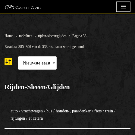
Ga
naar
de
Home
\
mobiliteit
\
rijden-sleeën/glijden
\
Pagina 33
inhoud
Resultaat 385–396 van de 533 resultaten wordt getoond
Rijden-Sleeën/glijden
auto / vrachtwagen / bus / honden-, paardenkar / fiets / trein /
rijtuigen / et cetera