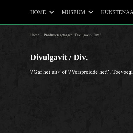
HOME
MUSEUM
KUNSTENAA
Meteen
naar
de
Home
»
Producten getagged “Divulgavit / Div.”
inhoud
Divulgavit / Div.
\’Gaf het uit\’ of \’Verspreidde het\’. Toevoeg