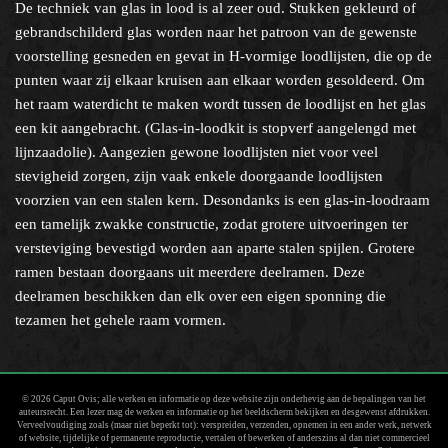
De techniek van glas in lood is al zeer oud. Stukken gekleurd of
gebrandschilderd glas worden naar het patroon van de gewenste
voorstelling gesneden en gevat in H-vormige loodlijsten, die op de
Help?
punten waar zij elkaar kruisen aan elkaar worden gesoldeerd. Om
het raam waterdicht te maken wordt tussen de loodlijst en het glas
een kit aangebracht. (Glas-in-loodkit is stopverf aangelengd met
lijnzaadolie). Aangezien gewone loodlijsten niet voor veel
stevigheid zorgen, zijn vaak enkele doorgaande loodlijsten
voorzien van een stalen kern. Desondanks is een glas-in-loodraam
een tamelijk zwakke constructie, zodat grotere uitvoeringen ter
versteviging bevestigd worden aan aparte stalen spijlen. Grotere
ramen bestaan doorgaans uit meerdere deelramen. Deze
deelramen beschikken dan elk over een eigen sponning die
tezamen het gehele raam vormen.
© 2026 Caput Ovis; alle werken en informatie op deze website zijn onderhevig aan de bepalingen van het
auteursrecht. Een lezer mag de werken en informatie op het beeldscherm bekijken en desgewenst afdrukken.
Verveelvoudiging zoals (maar niet beperkt tot): verspreiden, verzenden, opnemen in een ander werk, netwerk
of website, tijdelijke of permanente reproductie, vertalen of bewerken of anderszins al dan niet commercieel