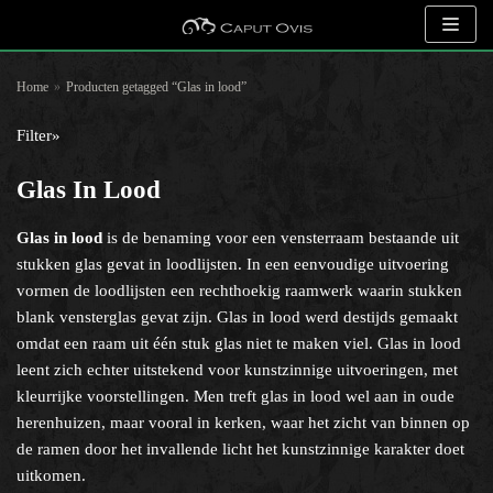
Meteen
naar
Home
»
Producten getagged “Glas in lood”
de
Filter»
inhoud
Zoeken naar objecten
Glas In Lood
Glas in lood
is de benaming voor een vensterraam bestaande uit
stukken glas gevat in loodlijsten. In een eenvoudige uitvoering
Selecteer op kunstenaar
vormen de loodlijsten een rechthoekig raamwerk waarin stukken
blank vensterglas gevat zijn. Glas in lood werd destijds gemaakt
omdat een raam uit één stuk glas niet te maken viel. Glas in lood
leent zich echter uitstekend voor kunstzinnige uitvoeringen, met
kleurrijke voorstellingen. Men treft glas in lood wel aan in oude
Selecteer op onderwerp
herenhuizen, maar vooral in kerken, waar het zicht van binnen op
de ramen door het invallende licht het kunstzinnige karakter doet
Een categorie selecteren
uitkomen.