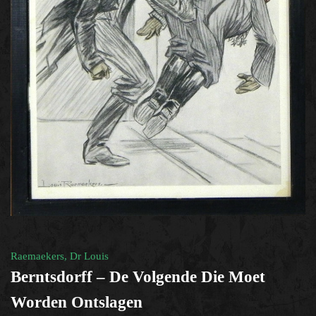
humoristische- / (spot)prent
×
Help?
Raemaekers, Dr Louis
Berntsdorff – De Volgende Die Moet
Worden Ontslagen