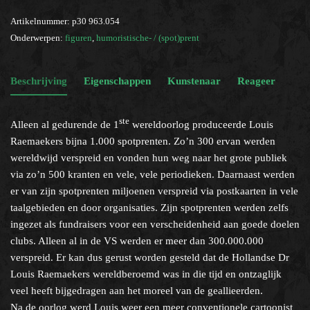
Artikelnummer:
p30 963.054
Onderwerpen:
figuren
,
humoristische- / (spot)prent
Beschrijving
Eigenschappen
Kunstenaar
Reageer
ste
Alleen al gedurende de 1
wereldoorlog produceerde Louis
Raemaekers bijna 1.000 spotprenten. Zo’n 300 ervan werden
wereldwijd verspreid en vonden hun weg naar het grote publiek
via zo’n 500 kranten en vele, vele periodieken. Daarnaast werden
er van zijn spotprenten miljoenen verspreid via postkaarten in vele
taalgebieden en door organisaties. Zijn spotprenten werden zelfs
ingezet als fundraisers voor een verscheidenheid aan goede doelen
clubs. Alleen al in de VS werden er meer dan 300.000.000
verspreid. Er kan dus gerust worden gesteld dat de Hollandse Dr
Louis Raemaekers wereldberoemd was in die tijd en ontzaglijk
veel heeft bijgedragen aan het moreel van de geallieerden.
Na de oorlog werd Louis weer een meer conventionele cartoonist