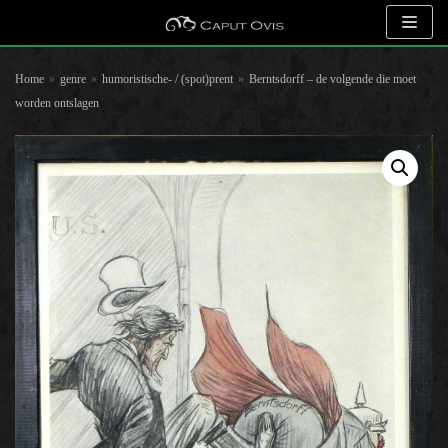
Meteen
naar
Home
»
genre
»
humoristische- / (spot)prent
»
Berntsdorff – de volgende die moet
de
worden ontslagen
inhoud
Zoeken naar objecten
Selecteer op kunstenaar
Selecteer op onderwerp