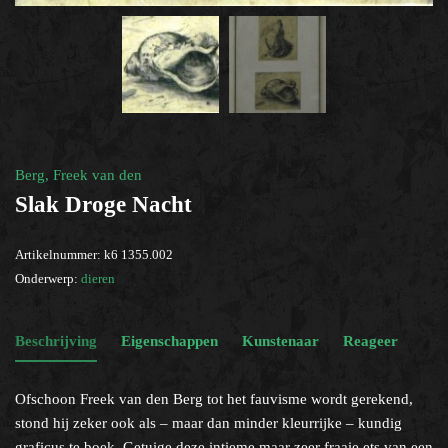
dieren
×
Help?
Berg, Freek van den
Slak Droge Nacht
Artikelnummer:
k6 1355.002
Onderwerp:
dieren
Beschrijving
Eigenschappen
Kunstenaar
Reageer
Ofschoon Freek van den Berg tot het fauvisme wordt gerekend,
stond hij zeker ook als – maar dan minder kleurrijke – kundig
graficus te boek. Getuige deze intieme maar zeer fraaie ets van een