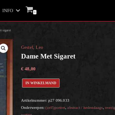
INFO
0
 sigaret
Gestel, Leo
Dame Met Sigaret
€
48,00
IN WINKELMAND
Artikelnummer:
p27 096.033
Onderwerpen:
(zelf)portret
,
abstract / hedendaags
,
overi
portret