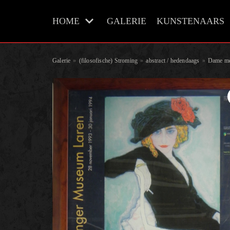
Meteen
HOME
GALERIE
KUNSTENAARS
naar
de
inhoud
Galerie
»
(filosofische) Stroming
»
abstract / hedendaags
»
Dame met