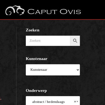
Zoeken
Kunstenaar
Onderwerp
g
,
abstract / hedendaags
×