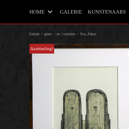
Meteen
HOME
GALERIE
KUNSTENAARS
naar
de
inhoud
Galerie
»
genre
»
in- / exterieur
»
Eva, Adam
Aanbieding!