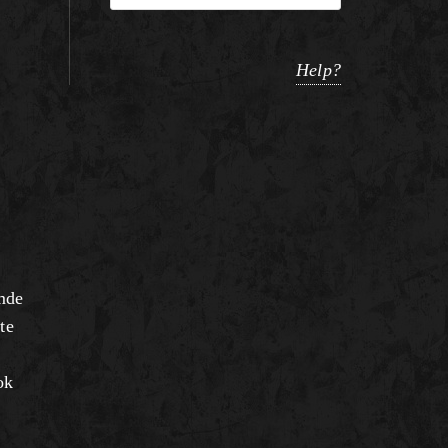
Help?
omde
te
ok