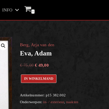
INFO
0
Berg, Arja van den
Eva, Adam
€
75,00
€
49,00
IN WINKELMAND
Artikelnummer:
p15 382.002
Onderwerpen:
in- / exterieur
,
naakten