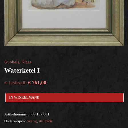
overig
×
Help?
Gubbels, Klaas
Waterketel I
€
1.505,00
€
761,00
IN WINKELMAND
Artikelnummer:
p37 109.001
Onderwerpen:
overig
,
stilleven