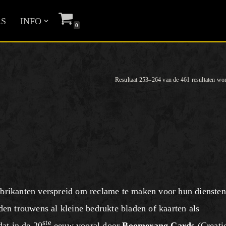
S
INFO
0
Resultaat 253–264 van de 461 resultaten wo
brikanten verspreid om reclame te maken voor hun diensten
n trouwens al kleine bedrukte bladen of kaarten als
ste
at in de 20
eeuw vooral door
Boomerang Cards
(Creati