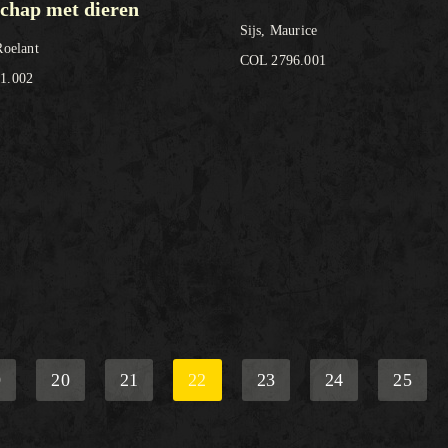
chap met dieren
Sijs, Maurice
Roelant
COL 2796.001
1.002
9
20
21
22
23
24
25