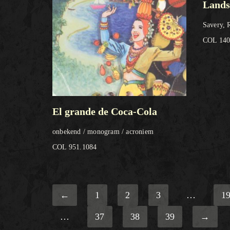
Lands
Savery, 
COL 140
El grande de Coca-Cola
onbekend / monogram / acroniem
COL 951.1084
←
1
2
3
…
1
…
37
38
39
→