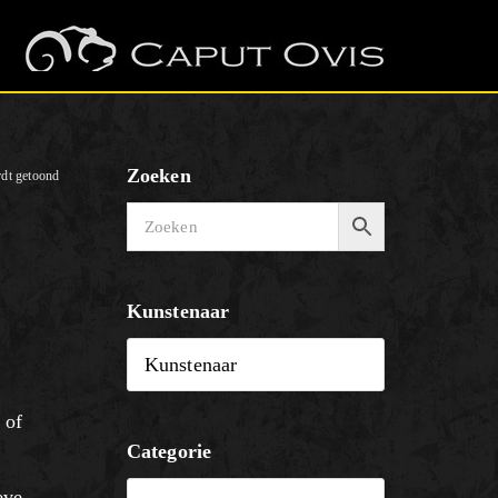
Zoeken
rdt getoond
Kunstenaar
 of
Categorie
eve