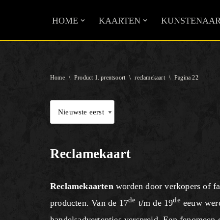
HOME
KAARTEN
KUNSTENAAR
Ga
naar
de
inhoud
Home
\
Product 1. prentsoort
\
reclamekaart
\
Pagina 22
Reclamekaart
Reclamekaarten
worden door verkopers of fa
de
de
producten. Van de 17
t/m de 19
eeuw werde
handelsadvertenties verspreid. Een fenomeen d