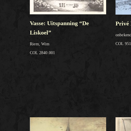
Vasse: Uitspanning “De
Privé
Liskoel”
onbekend
COL 951
Riem, Wim
COL 2840.001