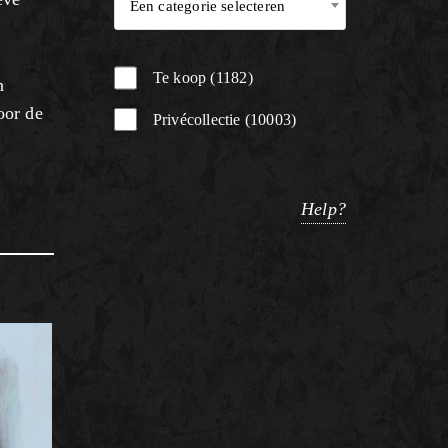
Een categorie selecteren
Te koop
1182
n
oor de
Privécollectie
10003
Help?