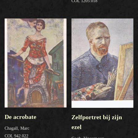
COL 1205.018
De acrobate
Zelfportret bij zijn
ezel
Chagall, Marc
COL 942.022