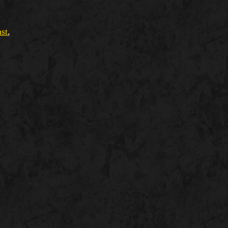
nst
,