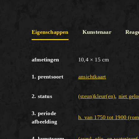
Eigenschappen
Kunstenaar
Reag
afmetingen
10,4 × 15 cm
1. prentsoort
ansichtkaart
2. status
(steun)kleur(en)
,
niet gelo
3. periode
h. van 1750 tot 1900 (rom
afbeelding
4. kunstvorm
(acryl, olie- en water)verf