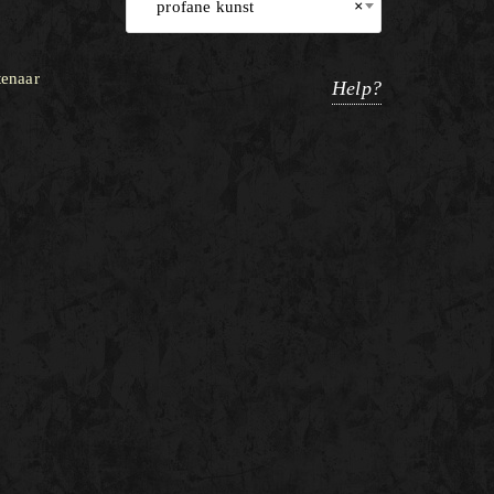
profane kunst
×
tenaar
Help?