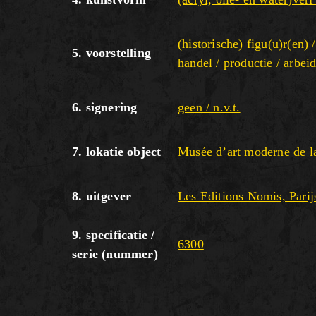
(historische) figu(u)r(en) 
5. voorstelling
handel / productie / arbei
6. signering
geen / n.v.t.
7. lokatie object
Musée d’art moderne de la 
8. uitgever
Les Editions Nomis, Parij
9. specificatie /
6300
serie (nummer)