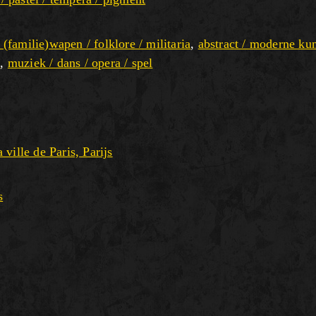
/ (familie)wapen / folklore / militaria
,
abstract / moderne ku
d
,
muziek / dans / opera / spel
ville de Paris, Parijs
s