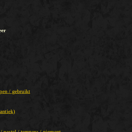
eer
pen / gebruikt
antiek)
 / pastel / tempera / pigment