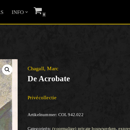
S
INFO
0
Chagall, Marc
De Acrobate
Privécollectie
Artikelnummer:
COL 942.022
Categorieën:
(voormalige) private bouwwerken
,
expre