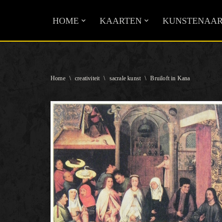
HOME
KAARTEN
KUNSTENAAR
Ga
naar
de
inhoud
Home
\
creativiteit
\
sacrale kunst
\
Bruiloft in Kana