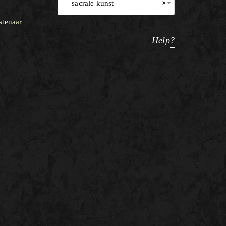
sacrale kunst
×
stenaar
Help?