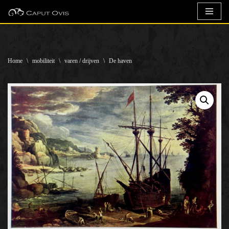
Ga
naar
de
Home
\
mobiliteit
\
varen / drijven
\
De haven
inhoud