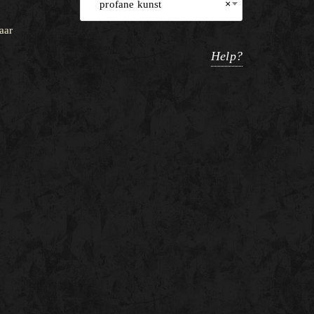
profane kunst
×
aar
Help?