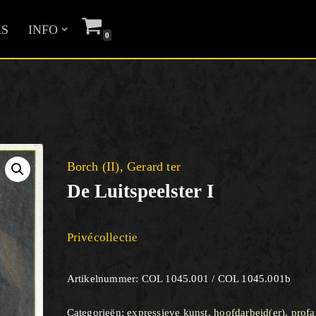
S
INFO
0
Borch (II), Gerard ter
De Luitspeelster I
Privécollectie
Artikelnummer:
COL 1045.001 / COL 1045.001b
Categorieën:
expressieve kunst
,
hoofdarbeid(er)
,
profa