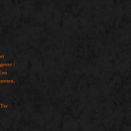
er
gever /
 Een
unsten,
 Ter