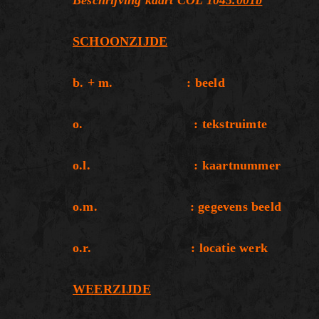
Beschrijving kaart COL 10
45.001b
SCHOONZIJDE
b. + m. : beeld
o. : tekstruimte
o.l. : kaartnummer
o.m. : gegevens beeld
o.r. : locatie werk
WEERZIJDE