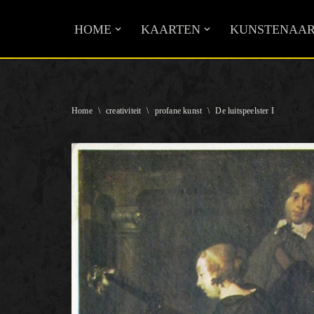
HOME
KAARTEN
KUNSTENAAR
Ga
naar
de
inhoud
Home
\
creativiteit
\
profane kunst
\
De luitspeelster I