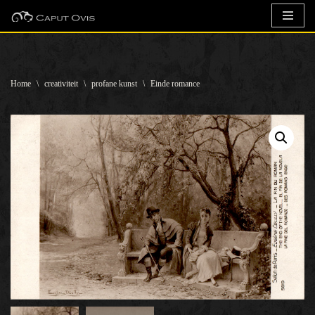
Ga
naar
de
Home
\
creativiteit
\
profane kunst
\
Einde romance
inhoud