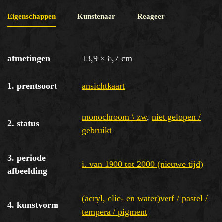
Eigenschappen
Kunstenaar
Reageer
afmetingen
13,9 × 8,7 cm
1. prentsoort
ansichtkaart
monochroom \ zw
,
niet gelopen /
2. status
gebruikt
3. periode
i. van 1900 tot 2000 (nieuwe tijd)
afbeelding
(acryl, olie- en water)verf / pastel /
4. kunstvorm
tempera / pigment