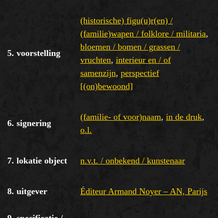
(historische) figu(u)r(en) /
(familie)wapen / folklore / militaria
,
bloemen / bomen / grassen /
5. voorstelling
vruchten
,
interieur en / of
samenzijn
,
perspectief
[(on)bewoond]
(familie- of voor)naam
,
in de druk
,
6. signering
o.l.
7. lokatie object
n.v.t. / onbekend / kunstenaar
8. uitgever
Éditeur Armand Noyer – AN, Parijs