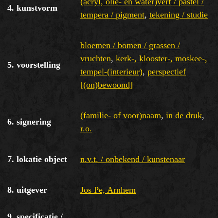
(acryl, olie- en water)verf / pastel /
4. kunstvorm
tempera / pigment
,
tekening / studie
bloemen / bomen / grassen /
vruchten
,
kerk-, klooster-, moskee-,
5. voorstelling
tempel-(interieur)
,
perspectief
[(on)bewoond]
(familie- of voor)naam
,
in de druk
,
6. signering
r.o.
7. lokatie object
n.v.t. / onbekend / kunstenaar
8. uitgever
Jos Pe, Arnhem
9. specificatie /