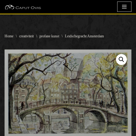
Ga
naar
de
Home
\
creativiteit
\
profane kunst
\
Leidschegracht Amsterdam
inhoud