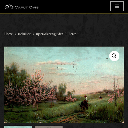
Ga
naar
de
Home
\
mobiliteit
\
rijden-sleeën/glijden
\
Lente
inhoud