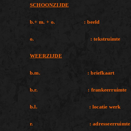
SCHOONZIJDE
b.+ m. + o. : beeld
o. : tekstruimte
WEERZIJDE
b.m. : briefkaart
b.r. : frankeerruimte
b.l. : locatie werk
r. : adresseerruimte