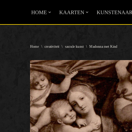
HOME
KAARTEN
KUNSTENAAR
Ga
naar
de
inhoud
Home
\
creativiteit
\
sacrale kunst
\
Madonna met Kind