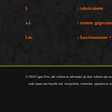
l. : tekstruimte
o.l. : ruimte gegevens af
l.m. : kaartnummer + gegev
© 2024 Caput Ovis; alle werken en informatie op deze website zijn o
zoals (maar niet beperkt tot): verspreiden, verzenden, opnemen in ee