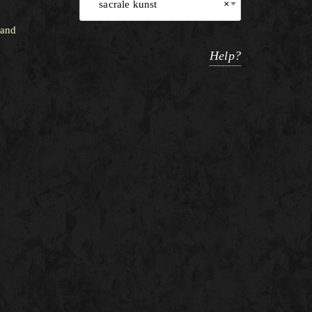
sacrale kunst
×
land
Help?