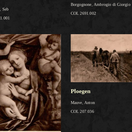
Borgognone, Ambrogio di Giorgio
, Seb
COL 2691.002
1.001
Ploegen
Mauve, Anton
COL 207.036