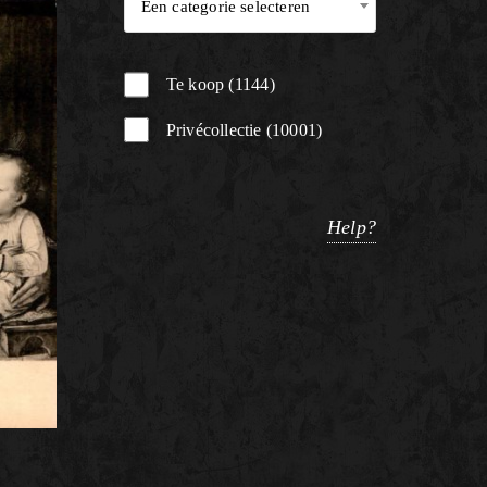
Een categorie selecteren
Te koop
1144
Privécollectie
10001
Help?