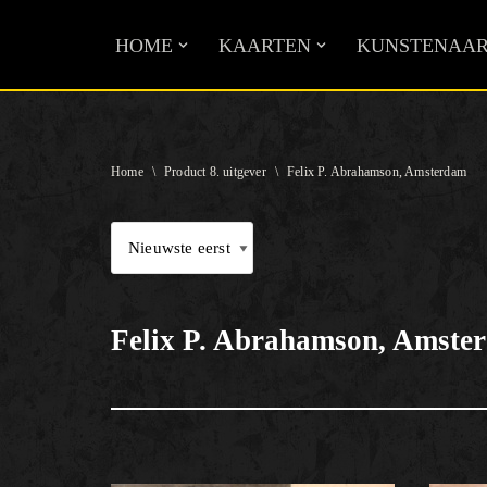
HOME
KAARTEN
KUNSTENAAR
Ga
naar
de
inhoud
Home
\
Product 8. uitgever
\
Felix P. Abrahamson, Amsterdam
Felix P. Abrahamson, Amste