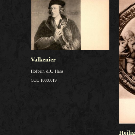
Valkenier
Holbein d.J., Hans
COL 1088.019
Heili