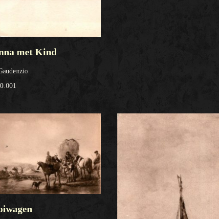
na met Kind
 Gaudenzio
0.001
oiwagen