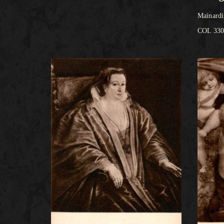
Mainardi
COL 330