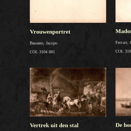
Madon
Vrouwenportret
Ferrari,
Bassano, Jacopo
COL 310
COL 3104.001
De ho
Vertrek uit den stal