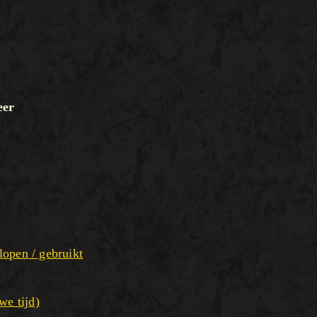
eer
lopen / gebruikt
we tijd)