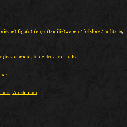
torische) figu(u)r(en) / (familie)wapen / folklore / militaria
,
n
on)leesbaarheid
,
in de druk
,
r.o.
,
tekst
naar
rshuis, Amsterdam