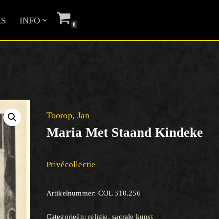
S
INFO
0
Toorop, Jan
Maria Met Staand Kindeke
Privécollectie
Artikelnummer:
COL 310.256
Categorieën:
religie
,
sacrale kunst