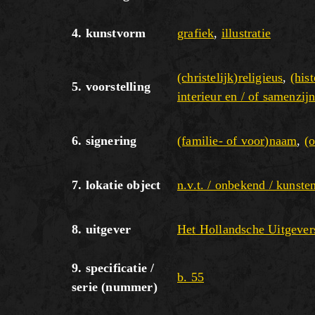
4. kunstvorm
grafiek
,
illustratie
(christelijk)religieus
,
(his
5. voorstelling
interieur en / of samenzij
6. signering
(familie- of voor)naam
,
(
7. lokatie object
n.v.t. / onbekend / kunste
8. uitgever
Het Hollandsche Uitgeve
9. specificatie /
b. 55
serie (nummer)