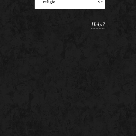
religie
×
Help?