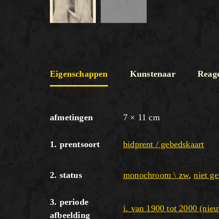
Eigenschappen
Kunstenaar
Reag
afmetingen
7 × 11 cm
1. prentsoort
bidprent / gebedskaart
2. status
monochroom \ zw
,
niet ge
3. periode
i. van 1900 tot 2000 (nieu
afbeelding