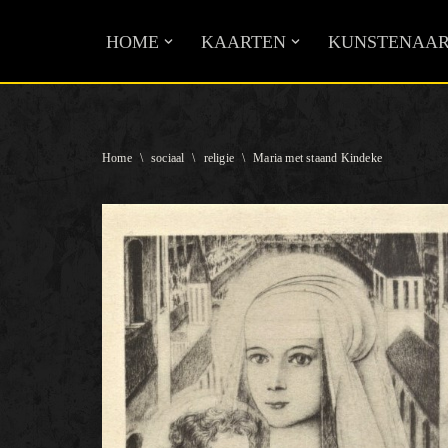
HOME
KAARTEN
KUNSTENAAR
Ga
naar
de
inhoud
Home
\
sociaal
\
religie
\
Maria met staand Kindeke