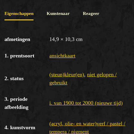
Eigenschappen
Kunstenaar
Reageer
afmetingen
14,9 × 10,3 cm
1. prentsoort
ansichtkaart
(steun)kleur(en)
,
niet gelopen /
2. status
gebruikt
3. periode
i. van 1900 tot 2000 (nieuwe tijd)
afbeelding
(acryl, olie- en water)verf / pastel /
4. kunstvorm
tempera / pigment