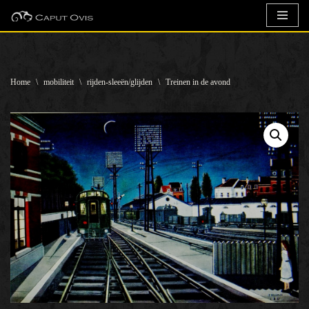
Ga
naar
de
Home
\
mobiliteit
\
rijden-sleeën/glijden
\
Treinen in de avond
inhoud