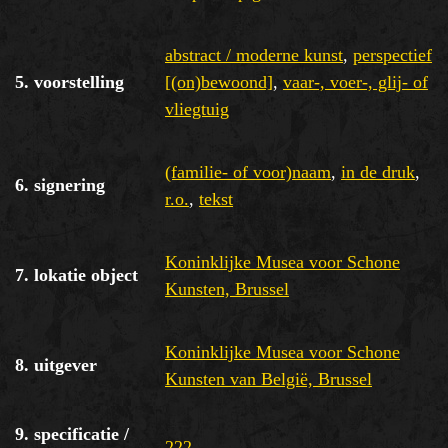
abstract / moderne kunst
,
perspectief
5. voorstelling
[(on)bewoond]
,
vaar-, voer-, glij- of
vliegtuig
(familie- of voor)naam
,
in de druk
,
6. signering
r.o.
,
tekst
Koninklijke Musea voor Schone
7. lokatie object
Kunsten, Brussel
Koninklijke Musea voor Schone
8. uitgever
Kunsten van België, Brussel
9. specificatie /
222